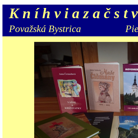
K n í h v i a z a č s t 
Považská Bystrica Pieš