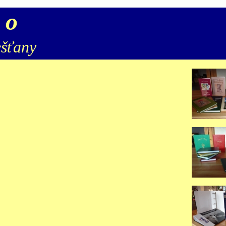
v o
ťany