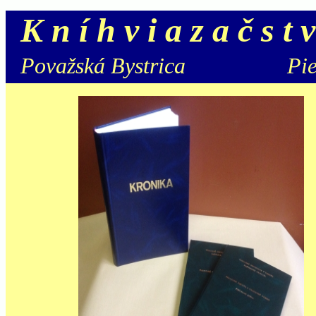
K n í h v i a z a č s t 
Považská Bystrica Pieš